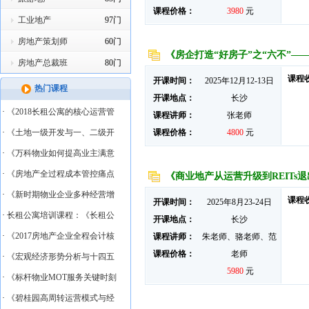
课程价格：
3980
元
工业地产
97门
房地产策划师
60门
《房企打造“好房子”之“六不”—
房地产总裁班
80门
课程
开课时间：
2025年12月12-13日
热门课程
开课地点：
长沙
·
《2018长租公寓的核心运营管
课程讲师：
张老师
·
《土地一级开发与一、二级开
课程价格：
4800
元
·
《万科物业如何提高业主满意
·
《房地产全过程成本管控痛点
《商业地产从运营升级到REITs
·
《新时期物业企业多种经营增
课程
开课时间：
2025年8月23-24日
·
长租公寓培训课程：《长租公
开课地点：
长沙
·
《2017房地产企业全程会计核
课程讲师：
朱老师、骆老师、范
课程价格：
老师
·
《宏观经济形势分析与十四五
5980
元
·
《标杆物业MOT服务关键时刻
·
《碧桂园高周转运营模式与经