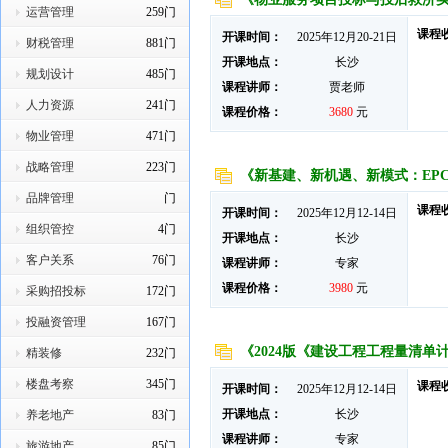
运营管理
259门
课程
开课时间：
2025年12月20-21日
财税管理
881门
开课地点：
长沙
规划设计
485门
课程讲师：
贾老师
人力资源
241门
课程价格：
3680
元
物业管理
471门
战略管理
223门
《新基建、新机遇、新模式：EP
品牌管理
门
课程
开课时间：
2025年12月12-14日
组织管控
4门
开课地点：
长沙
客户关系
76门
课程讲师：
专家
课程价格：
3980
元
采购招投标
172门
投融资管理
167门
《2024版《建设工程工程量清
精装修
232门
楼盘考察
345门
课程
开课时间：
2025年12月12-14日
开课地点：
长沙
养老地产
83门
课程讲师：
专家
旅游地产
85门