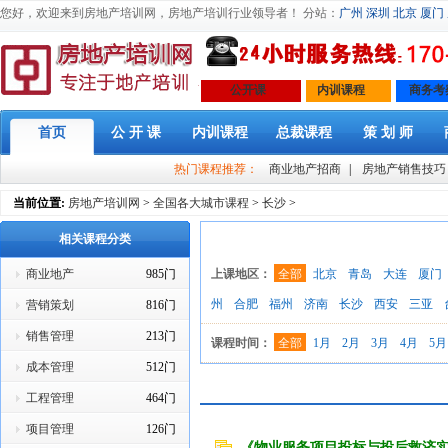
您好，欢迎来到房地产培训网，房地产培训行业领导者！ 分站：
广州
深圳
北京
厦门
公开课
内训课程
商务考
首页
公 开 课
内训课程
总裁课程
策 划 师
热门课程推荐：
商业地产招商
|
房地产销售技巧
当前位置:
房地产培训网
>
全国各大城市课程
>
长沙
>
相关课程分类
商业地产
985门
上课地区：
全部
北京
青岛
大连
厦门
州
合肥
福州
济南
长沙
西安
三亚
营销策划
816门
销售管理
213门
课程时间：
全部
1月
2月
3月
4月
5月
成本管理
512门
工程管理
464门
项目管理
126门
《物业服务项目投标与投后救济