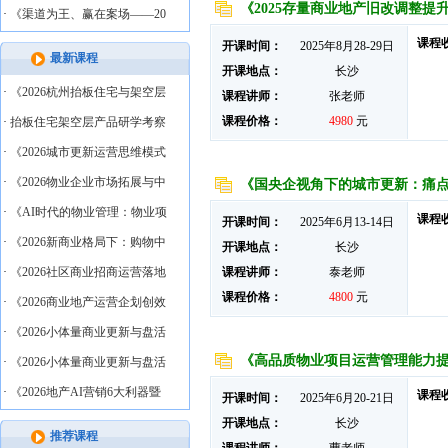
《2025存量商业地产旧改调整
·
《渠道为王、赢在案场——20
课程
开课时间：
2025年8月28-29日
最新课程
开课地点：
长沙
·
《2026杭州抬板住宅与架空层
课程讲师：
张老师
课程价格：
4980
元
·
抬板住宅架空层产品研学考察
·
《2026城市更新运营思维模式
·
《2026物业企业市场拓展与中
《国央企视角下的城市更新：痛
·
《AI时代的物业管理：物业项
课程
开课时间：
2025年6月13-14日
·
《2026新商业格局下：购物中
开课地点：
长沙
·
《2026社区商业招商运营落地
课程讲师：
泰老师
课程价格：
4800
元
·
《2026商业地产运营企划创效
·
《2026小体量商业更新与盘活
《高品质物业项目运营管理能力
·
《2026小体量商业更新与盘活
·
《2026地产AI营销6大利器暨
课程
开课时间：
2025年6月20-21日
开课地点：
长沙
推荐课程