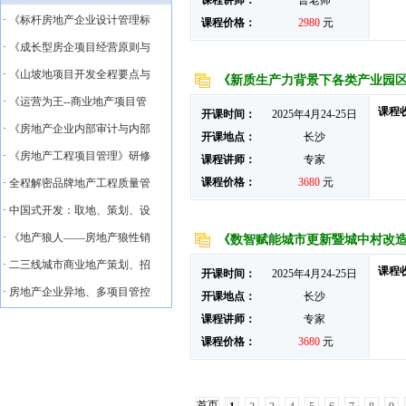
课程讲师：
曹老师
·
《标杆房地产企业设计管理标
课程价格：
2980
元
·
《成长型房企项目经营原则与
·
《山坡地项目开发全程要点与
《新质生产力背景下各类产业园
·
《运营为王--商业地产项目管
课程
开课时间：
2025年4月24-25日
·
《房地产企业内部审计与内部
开课地点：
长沙
·
《房地产工程项目管理》研修
课程讲师：
专家
课程价格：
3680
元
·
全程解密品牌地产工程质量管
·
中国式开发：取地、策划、设
·
《地产狼人——房地产狼性销
《数智赋能城市更新暨城中村改
·
二三线城市商业地产策划、招
课程
开课时间：
2025年4月24-25日
·
房地产企业异地、多项目管控
开课地点：
长沙
课程讲师：
专家
课程价格：
3680
元
首页