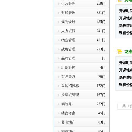
运营管理
259门
开课时
财税管理
881门
开课地
规划设计
485门
课程讲
人力资源
241门
课程价
物业管理
471门
战略管理
223门
龙
品牌管理
门
开课时
组织管控
4门
开课地
客户关系
76门
课程讲
课程价
采购招投标
172门
投融资管理
167门
精装修
232门
共
1
楼盘考察
345门
养老地产
83门
旅游地产
85门