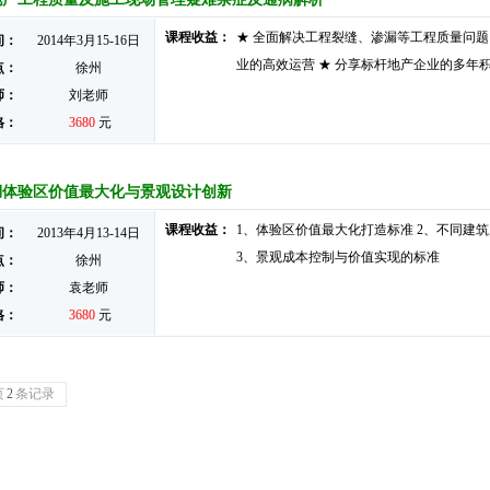
课程收益：
★ 全面解决工程裂缝、渗漏等工程质量问题
间：
2014年3月15-16日
业的高效运营 ★ 分享标杆地产企业的多年
点：
徐州
师：
刘老师
格：
3680
元
湖体验区价值最大化与景观设计创新
课程收益：
1、体验区价值最大化打造标准 2、不同建
间：
2013年4月13-14日
3、景观成本控制与价值实现的标准
点：
徐州
师：
袁老师
格：
3680
元
页
2
条记录