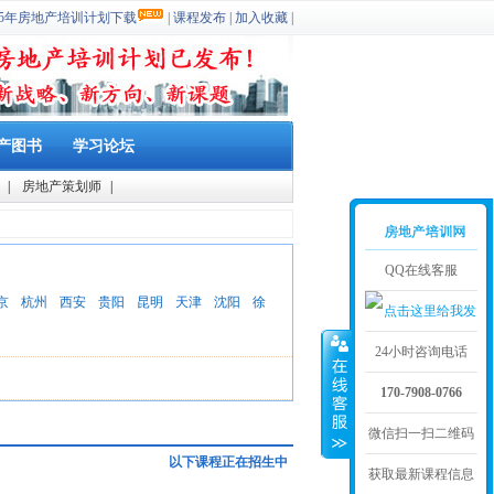
025年房地产培训计划下载
|
课程发布
|
加入收藏
|
产图书
学习论坛
|
房地产策划师
|
QQ在线客服
京
杭州
西安
贵阳
昆明
天津
沈阳
徐
24小时咨询电话
170-7908-0766
微信扫一扫二维码
以下课程正在招生中
获取最新课程信息