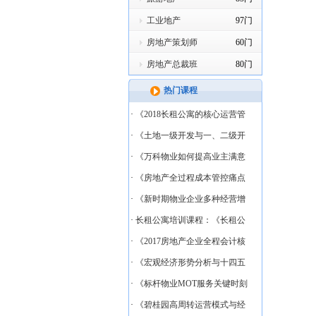
工业地产
97门
房地产策划师
60门
房地产总裁班
80门
热门课程
·
《2018长租公寓的核心运营管
·
《土地一级开发与一、二级开
·
《万科物业如何提高业主满意
·
《房地产全过程成本管控痛点
·
《新时期物业企业多种经营增
·
长租公寓培训课程：《长租公
·
《2017房地产企业全程会计核
·
《宏观经济形势分析与十四五
·
《标杆物业MOT服务关键时刻
·
《碧桂园高周转运营模式与经