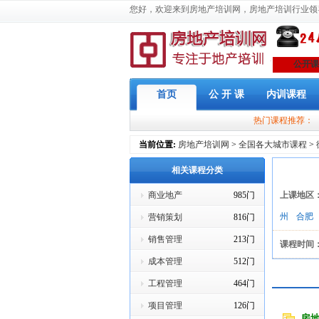
您好，欢迎来到房地产培训网，房地产培训行业领
公开课
首页
公 开 课
内训课程
热门课程推荐：
当前位置:
房地产培训网
>
全国各大城市课程
>
相关课程分类
商业地产
985门
上课地区
州
合肥
营销策划
816门
销售管理
213门
课程时间
成本管理
512门
工程管理
464门
项目管理
126门
房