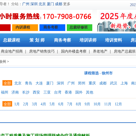
导者！ 分站：
广州
深圳
北京
厦门
成都
更多
2
内训课程
商务考察
总裁研修班
总裁课程
策 划 师
商务考察
培训讲师
培训资料
房
商业地产招商
|
房地产销售技巧
|
国内外楼盘考察
|
养老地产
|
房地产总裁班
徐州
>
课程筛选 - 徐州市
：
全部
北京
青岛
大连
厦门
深圳
广州
郑州
重庆
成都
武汉
上海
南
福州
济南
长沙
西安
三亚
台湾
香港
国外
其他
：
全部
1月
2月
3月
4月
5月
6月
7月
8月
9月
10月
11月
12月
地产工程质量及施工现场管理疑难杂症及通病解析