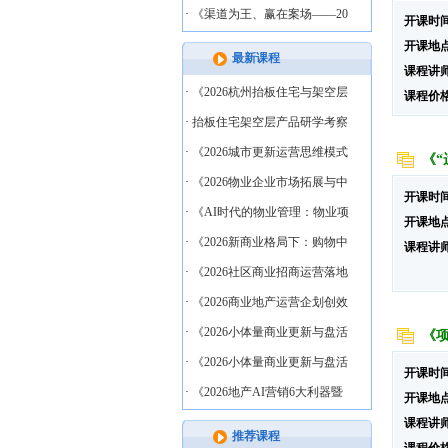
·
《渠道为王、赢在案场——20
开课时
开课地
最新课程
课程讲
·
《2026杭州抬板住宅与架空层
课程价
·
抬板住宅架空层产品研学考察
·
《2026城市更新运营思维模式
《
·
《2026物业企业市场拓展与中
开课时
·
《AI时代的物业管理：物业项
开课地
·
《2026新商业格局下：购物中
课程讲
·
《2026社区商业招商运营落地
·
《2026商业地产运营企划创效
·
《2026小体量商业更新与盘活
《
·
《2026小体量商业更新与盘活
开课时
·
《2026地产AI营销6大利器暨
开课地
课程讲
推荐课程