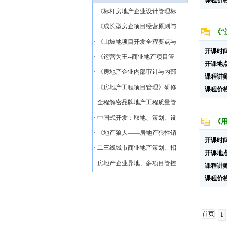
课程价
·
《标杆房地产企业设计管理标
·
《成长型房企项目经营原则与
《
·
《山坡地项目开发全程要点与
开课时
·
《运营为王--商业地产项目管
开课地
·
《房地产企业内部审计与内部
课程讲
·
《房地产工程项目管理》研修
课程价
·
全程解密品牌地产工程质量管
·
中国式开发：取地、策划、设
《
·
《地产狼人——房地产狼性销
开课时
·
二三线城市商业地产策划、招
开课地
·
房地产企业异地、多项目管控
课程讲
课程价
首页
1