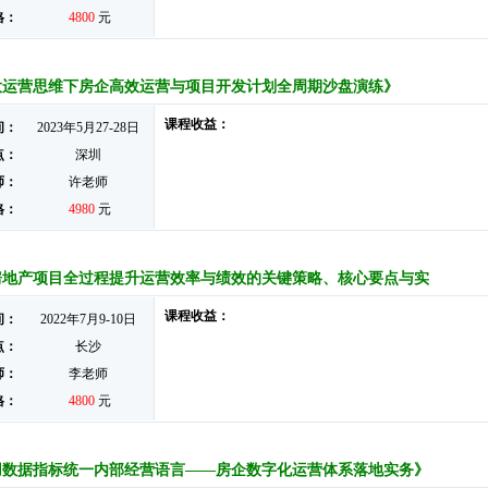
格：
4800
元
大运营思维下房企高效运营与项目开发计划全周期沙盘演练》
课程收益：
间：
2023年5月27-28日
点：
深圳
师：
许老师
格：
4980
元
房地产项目全过程提升运营效率与绩效的关键策略、核心要点与实
课程收益：
间：
2022年7月9-10日
点：
长沙
师：
李老师
格：
4800
元
用数据指标统一内部经营语言——房企数字化运营体系落地实务》