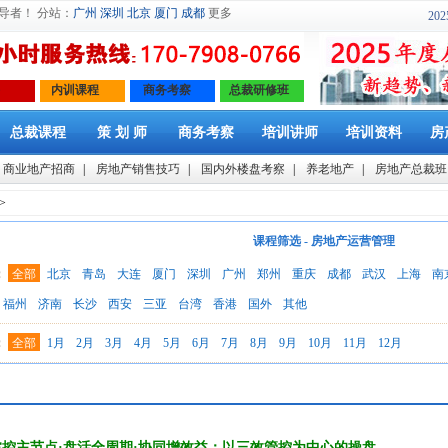
导者！ 分站：
广州
深圳
北京
厦门
成都
更多
2
内训课程
商务考察
总裁研修班
总裁课程
策 划 师
商务考察
培训讲师
培训资料
房
商业地产招商
|
房地产销售技巧
|
国内外楼盘考察
|
养老地产
|
房地产总裁班
>
课程筛选 - 房地产运营管理
：
全部
北京
青岛
大连
厦门
深圳
广州
郑州
重庆
成都
武汉
上海
南
福州
济南
长沙
西安
三亚
台湾
香港
国外
其他
：
全部
1月
2月
3月
4月
5月
6月
7月
8月
9月
10月
11月
12月
掌控主节点·盘活全周期·协同增效益：以三效管控为中心的操盘