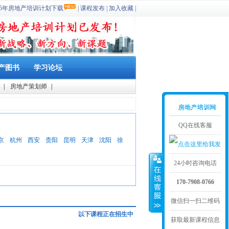
025年房地产培训计划下载
|
课程发布
|
加入收藏
|
产图书
学习论坛
|
房地产策划师
|
QQ在线客服
京
杭州
西安
贵阳
昆明
天津
沈阳
徐
24小时咨询电话
170-7908-0766
微信扫一扫二维码
以下课程正在招生中
获取最新课程信息