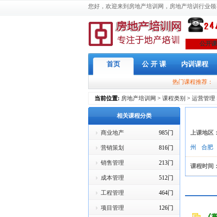
您好，欢迎来到房地产培训网，房地产培训行业领
公开课
首页
公 开 课
内训课程
热门课程推荐：
当前位置:
房地产培训网
>
课程类别
>
运营管理
相关课程分类
商业地产
985门
上课地区
州
合肥
营销策划
816门
销售管理
213门
课程时间
成本管理
512门
工程管理
464门
项目管理
126门
《