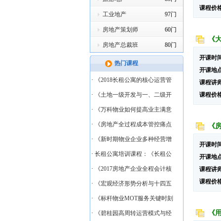
课程价
工业地产
97门
房地产策划师
60门
《
房地产总裁班
80门
开课时
热门课程
开课地
·
《2018长租公寓的核心运营管
课程讲
·
《土地一级开发与一、二级开
课程价
·
《万科物业如何提高业主满意
·
《房地产全过程成本管控痛点
《
·
《新时期物业企业多种经营增
开课时
·
长租公寓培训课程：《长租公
开课地
·
《2017房地产企业全程会计核
课程讲
课程价
·
《宏观经济形势分析与十四五
·
《标杆物业MOT服务关键时刻
《
·
《碧桂园高周转运营模式与经