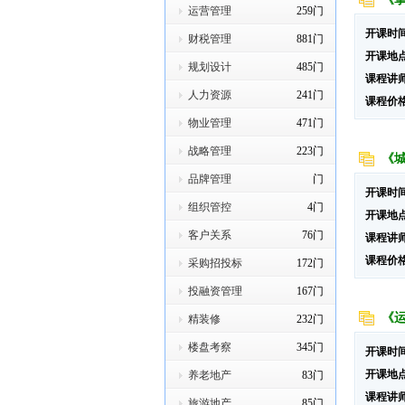
运营管理
259门
开课时
财税管理
881门
开课地
规划设计
485门
课程讲
人力资源
241门
课程价
物业管理
471门
战略管理
223门
《
品牌管理
门
开课时
组织管控
4门
开课地
客户关系
76门
课程讲
课程价
采购招投标
172门
投融资管理
167门
《
精装修
232门
楼盘考察
345门
开课时
开课地
养老地产
83门
课程讲
旅游地产
85门