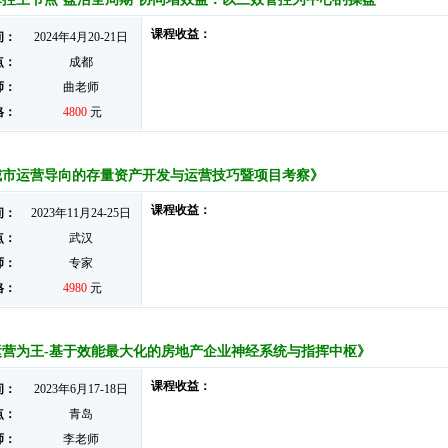
课程收益：
间：
2024年4月20-21日
点：
成都
师：
曲老师
格：
4800
元
城市运营导向的存量资产开发与运营技巧暨项目考察》
课程收益：
间：
2023年11月24-25日
点：
武汉
师：
专家
格：
4980
元
运营为王-基于效能最大化的房地产企业神经系统与指挥中枢》
课程收益：
间：
2023年6月17-18日
点：
青岛
师：
李老师