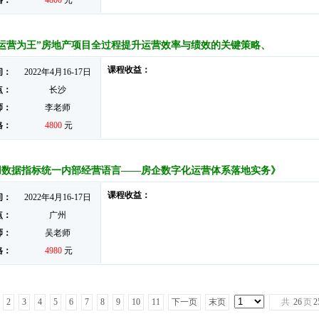
格：
4800
元
“运营为王”房地产项目全过程提升运营效率与绩效的关键策略、
课程收益：
间：
2022年4月16-17日
点：
长沙
师：
李老师
格：
4800
元
用数据指标统一内部经营语言——房企数字化运营体系落地实务》
课程收益：
间：
2022年4月16-17日
点：
广州
师：
吴老师
格：
4980
元
2
3
4
5
6
7
8
9
10
11
下一页
末页
共
26
页
2