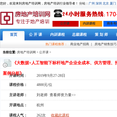
您好，欢迎来到房地产培训网，房地产培训行业领导者！ 分站：
广州
深圳
北京
厦门
公开课
内训课程
商务考
首页
公 开 课
内训课程
总裁课程
策 划 师
热门课程推荐：
商业地产招商
|
房地产销售技巧
当前位置:
房地产培训网
>
公开课
>
《大数据+人工智能下标杆地产企业全成本、供方管理、
案例分析》
开课时间
：
2019年9月27-28日
课程价格：
4800元/位
主讲老师：
刘老师
查看师资力量>>
开课地点：
杭州
课程人气：
262次
收藏此课程