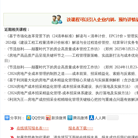
近期相关课程：
·
《基于市场化改革背景下的《24清单标准》解读与＜清单计价、EPC计价＞管理
·
2024版《建设工程工程量清单计价标准》解读与全过程造价管控、结算审计实务
·
《节流创利——颠覆时代下的房企高质量成本管控工作坊》
（郑州 2025年3月21-
·
《房地产高品质产品呈现关键环节之——工程管理新策略、实战新打法与成本优
日）
·
《节流创利——颠覆时代下的房企高质量成本管控工作坊》
（郑州 2024年11月23
·
《2024房地产全成本管理的制胜之道——成本前策、招采精益化、索赔与反索赔
·
《基于利润最大化的房地产成本精益化管理核心关键点与实操案例解析（含沙盘
·
《2024房地产成本招采精益化管理-成本招采体系建设、执行落地及实操方法》
（杭
·
《2024房地产成本招采精益化管理-成本招采体系建设、执行落地及实操方法》
（青
·
《利润为王—房地产成控招采全程精细化管理关键核心把控与重难点问题有效解
分享到：
QQ空间
新浪微博
腾讯微博
人人网
在线填写报名表>>>
报名表下载>>>
如果您想参加此课程，请先填写下面的在线报名表，报名成功后我们的课